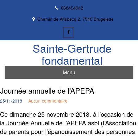
Skip
068454942
to
content
Chemin de Wisbecq 2, 7940 Brugelette
Sainte-Gertrude
fondamental
Menu
Journée annuelle de l’APEPA
25/11/2018
Aucun commentaire
Ce dimanche 25 novembre 2018, à l’occasion de
la Journée Annuelle de l’APEPA asbl (l’Association
de parents pour l’épanouissement des personnes