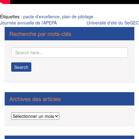
.
Étiquettes :
pacte d'excellence
,
plan de pilotage
Navigation
Journée annuelle de l’APEPA
Université d’été du SeGEC
de
Recherche par mots-clés
l’article
Archives des articles
Archives
des
articles