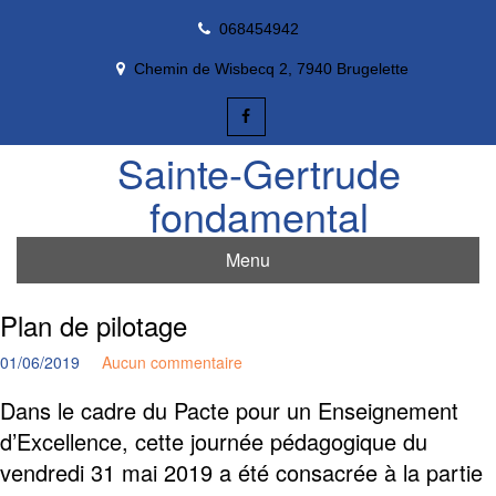
Skip
068454942
to
content
Chemin de Wisbecq 2, 7940 Brugelette
Sainte-Gertrude
fondamental
Menu
Plan de pilotage
01/06/2019
Aucun commentaire
Dans le cadre du Pacte pour un Enseignement
d’Excellence, cette journée pédagogique du
vendredi 31 mai 2019 a été consacrée à la partie