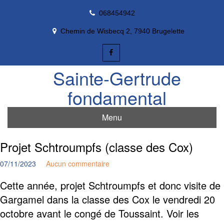
Skip
068454942
to
content
Chemin de Wisbecq 2, 7940 Brugelette
Sainte-Gertrude
fondamental
Menu
Projet Schtroumpfs (classe des Cox)
07/11/2023
Aucun commentaire
Cette année, projet Schtroumpfs et donc visite de
Gargamel dans la classe des Cox le vendredi 20
octobre avant le congé de Toussaint. Voir les