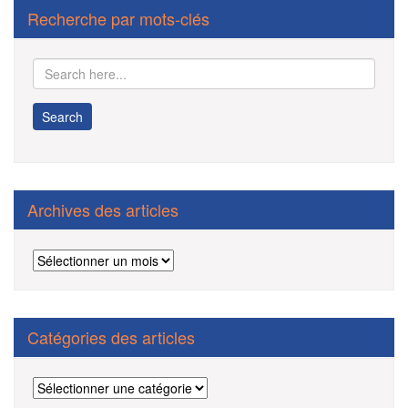
de
Recherche par mots-clés
l’article
Archives des articles
Archives
des
articles
Catégories des articles
Catégories
des