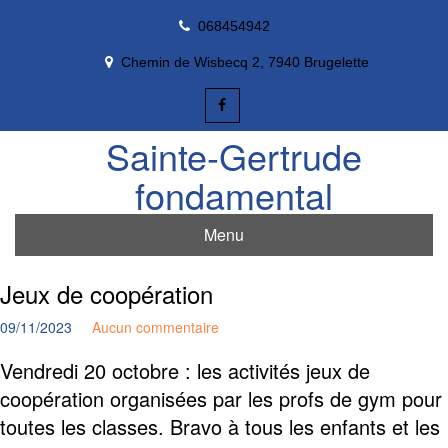
Skip
068454942
to
content
Chemin de Wisbecq 2, 7940 Brugelette
Sainte-Gertrude
fondamental
Menu
Jeux de coopération
09/11/2023
Aucun commentaire
Vendredi 20 octobre : les activités jeux de
coopération organisées par les profs de gym pour
toutes les classes. Bravo à tous les enfants et les