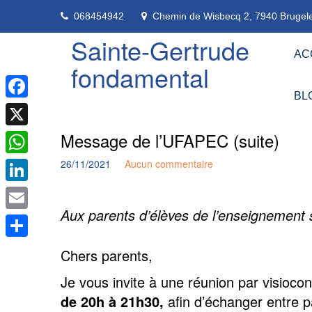
Skip
068454942
Chemin de Wisbecq 2, 7940 Brugele
to
content
Sainte-Gertrude
AC
fondamental
BL
Facebook
Message de l’UFAPEC (suite)
X
26/11/2021
Aucun commentaire
WhatsApp
LinkedIn
Aux parents d’élèves de l’enseignement s
Email
Partager
Chers parents,
Je vous invite à une réunion par visioco
de 20h à 21h30
,
afin d’échanger entre 