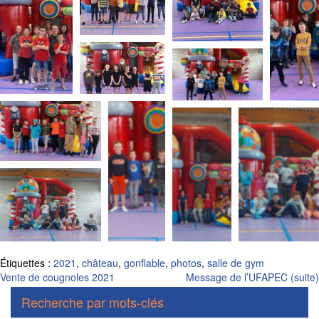
Étiquettes :
2021
,
château
,
gonflable
,
photos
,
salle de gym
Navigation
Vente de cougnoles 2021
Message de l’UFAPEC (suite)
de
Recherche par mots-clés