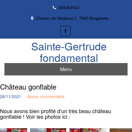
Skip
068454942
to
content
Chemin de Wisbecq 2, 7940 Brugelette
Sainte-Gertrude
fondamental
Menu
Château gonflable
26/11/2021
Aucun commentaire
Nous avons bien profité d’un très beau château
gonflable ! Voir les photos ici :