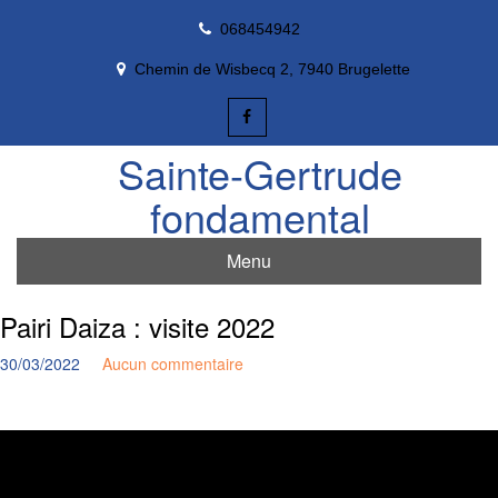
Skip
068454942
to
content
Chemin de Wisbecq 2, 7940 Brugelette
Sainte-Gertrude
fondamental
Menu
Pairi Daiza : visite 2022
30/03/2022
Aucun commentaire