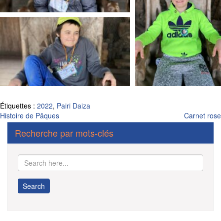
Étiquettes :
2022
,
Pairi Daiza
Navigation
Histoire de Pâques
Carnet rose
de
Recherche par mots-clés
l’article