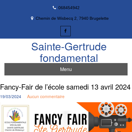
Skip
068454942
to
content
Chemin de Wisbecq 2, 7940 Brugelette
Sainte-Gertrude
fondamental
Menu
Fancy-Fair de l’école samedi 13 avril 2024
19/03/2024
Aucun commentaire