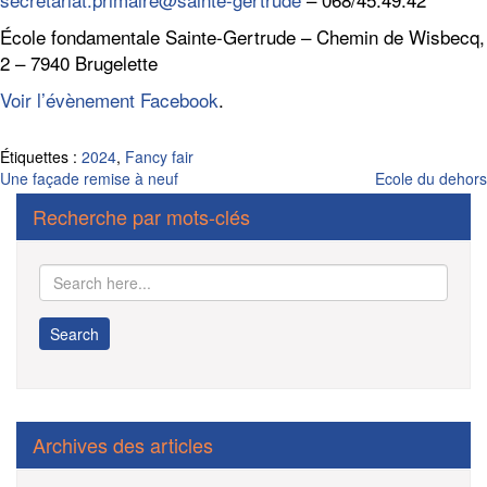
École fondamentale Sainte-Gertrude – Chemin de Wisbecq,
2 – 7940 Brugelette
Voir l’évènement Facebook
.
Étiquettes :
2024
,
Fancy fair
Navigation
Une façade remise à neuf
Ecole du dehors
de
Recherche par mots-clés
l’article
Archives des articles