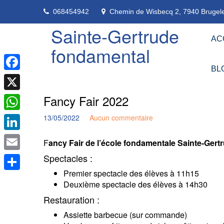
Skip
068454942
Chemin de Wisbecq 2, 7940 Brugele
to
content
Sainte-Gertrude
AC
fondamental
BL
Facebook
Fancy Fair 2022
X
13/05/2022
Aucun commentaire
WhatsApp
LinkedIn
F
ancy Fair de l’école fondamentale Sainte-Gertru
Spectacles :
Email
Premier spectacle des élèves à 11h15
Partager
Deuxième spectacle des élèves à 14h30
Restauration :
Assiette barbecue (sur commande)