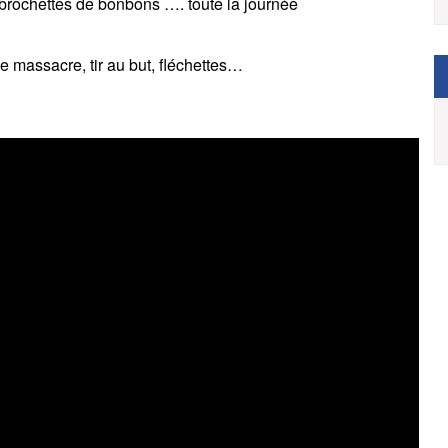
brochettes de bonbons …. toute la journée
 massacre, tir au but, fléchettes…