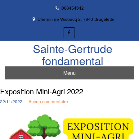
Skip
068454942
to
content
Chemin de Wisbecq 2, 7940 Brugelette
Sainte-Gertrude
fondamental
Menu
Exposition Mini-Agri 2022
22/11/2022
Aucun commentaire