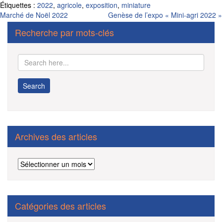
Étiquettes :
2022
,
agricole
,
exposition
,
miniature
Navigation
Marché de Noël 2022
Genèse de l’expo « Mini-agri 2022 »
de
Recherche par mots-clés
l’article
Archives des articles
Archives
des
articles
Catégories des articles