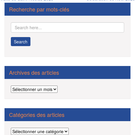
Navigation
de
Recherche par mots-clés
l’article
Archives des articles
Archives
des
articles
Catégories des articles
Catégories