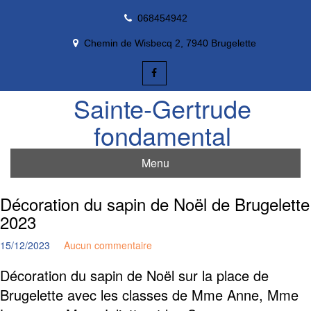
Skip
068454942
to
content
Chemin de Wisbecq 2, 7940 Brugelette
Sainte-Gertrude
fondamental
Menu
Décoration du sapin de Noël de Brugelette
2023
15/12/2023
Aucun commentaire
Décoration du sapin de Noël sur la place de
Brugelette avec les classes de Mme Anne, Mme