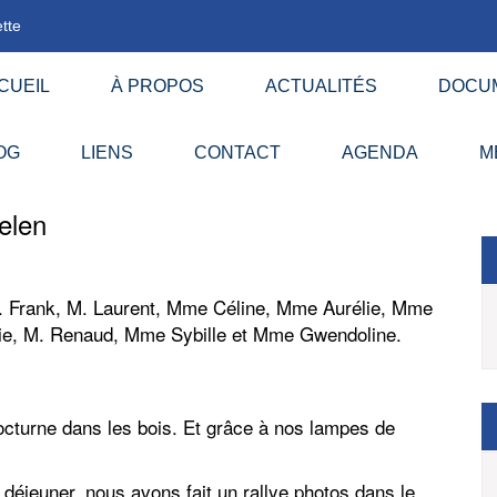
tte
CUEIL
À PROPOS
ACTUALITÉS
DOCU
OG
LIENS
CONTACT
AGENDA
M
elen
M. Frank, M. Laurent, Mme Céline, Mme Aurélie, Mme
ie, M. Renaud, Mme Sybille et Mme Gwendoline.
octurne dans les bois. Et grâce à nos lampes de
déjeuner, nous avons fait un rallye photos dans le