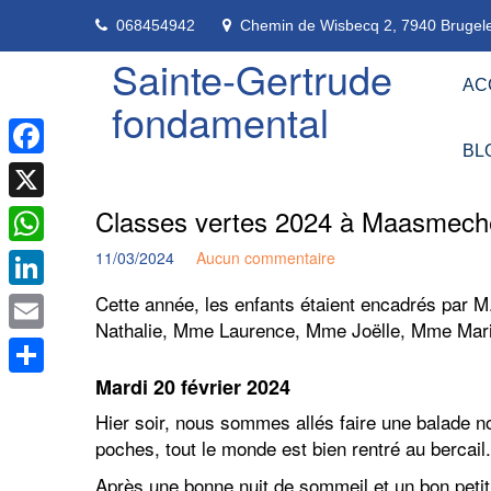
Skip
068454942
Chemin de Wisbecq 2, 7940 Brugele
to
content
Sainte-Gertrude
AC
fondamental
BL
Facebook
Classes vertes 2024 à Maasmech
X
11/03/2024
Aucun commentaire
WhatsApp
Cette année, les enfants étaient encadrés par 
LinkedIn
Nathalie, Mme Laurence, Mme Joëlle, Mme Mar
Email
Mardi 20 février 2024
Partager
Hier soir, nous sommes allés faire une balade n
poches, tout le monde est bien rentré au bercail.
Après une bonne nuit de sommeil et un bon petit 