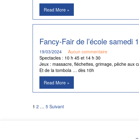
Read More »
Fancy-Fair de l’école samedi 1
19/03/2024
Aucun commentaire
Spectacles : 10 h 45 et 14 h 30
Jeux : massacre, fléchettes, grimage, pêche aux 
Et de la tombola … dès 10h
Read More »
Pagination
1
2
…
5
Suivant
des
publications
Politique de confidentialité/cookies/mentions légales/