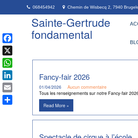
Skip
068454942
Chemin de Wisbecq 2, 7940 Brugele
to
content
Sainte-Gertrude
AC
fondamental
BL
Facebook
X
WhatsApp
Fancy-fair 2026
LinkedIn
01/04/2026
Aucun commentaire
Tous les renseignements sur notre Fancy-fair 202
Email
Read More »
Partager
Spectacle de cirque à l’école