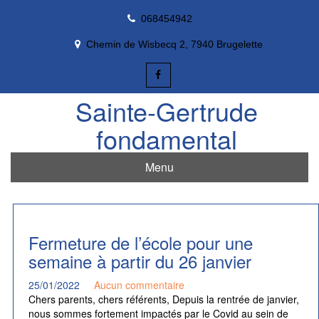
Skip
068454942
to
content
Chemin de Wisbecq 2, 7940 Brugelette
Sainte-Gertrude
fondamental
Menu
Fermeture de l’école pour une
semaine à partir du 26 janvier
25/01/2022
Aucun commentaire
Chers parents, chers référents, Depuis la rentrée de janvier,
nous sommes fortement impactés par le Covid au sein de