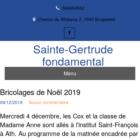
Skip
068454942
to
content
Chemin de Wisbecq 2, 7940 Brugelette
Sainte-Gertrude
fondamental
Menu
Bricolages de Noël 2019
09/12/2019
Aucun commentaire
Mercredi 4 décembre, les Cox et la classe de
Madame Anne sont allés à l’institut Saint-François
à Ath. Au programme de la matinée encadrée par