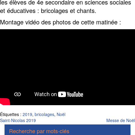
les élèves de 4e secondaire en sciences sociales
et éducatives : bricolages et chants.
Montage vidéo des photos de cette matinée :
Étiquettes :
2019
,
bricolages
,
Noël
Navigation
Saint-Nicolas 2019
Messe de Noël
de
Recherche par mots-clés