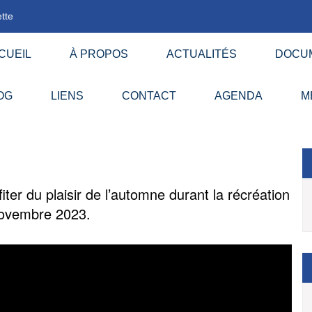
tte
CUEIL
À PROPOS
ACTUALITÉS
DOCU
OG
LIENS
CONTACT
AGENDA
M
er du plaisir de l’automne durant la récréation
 novembre 2023.