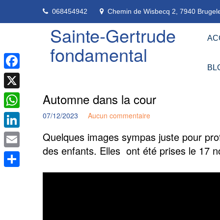
Skip
068454942
Chemin de Wisbecq 2, 7940 Brugele
to
content
Sainte-Gertrude
AC
fondamental
BL
Facebook
Automne dans la cour
X
07/12/2023
Aucun commentaire
WhatsApp
Quelques images sympas juste pour profit
LinkedIn
des enfants. Elles ont été prises le 17
Email
Partager