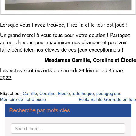
Lorsque vous l’avez trouvée, likez-la et le tour est joué !
Un grand merci à vous tous pour votre soutien ! Partagez
autour de vous pour maximiser nos chances et pourvoir
faire bénéficier nos élèves de ces jeux exceptionnels !
Mesdames Camille, Coraline et Élodie
Les votes sont ouverts du samedi 26 février au 4 mars
2022.
Étiquettes :
Camille
,
Coraline
,
Élodie
,
ludothèque
,
pédagogique
Navigation
Mémoire de notre école
École Sainte-Gertrude en fête
de
Recherche par mots-clés
l’article