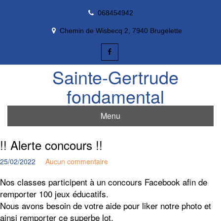
Skip
068454942
to
content
Chemin de Wisbecq 2, 7940 Brugelette
Sainte-Gertrude
fondamental
Menu
!! Alerte concours !!
25/02/2022
Aucun commentaire
Nos classes participent à un concours Facebook afin de
remporter 100 jeux éducatifs.
Nous avons besoin de votre aide pour liker notre photo et
ainsi remporter ce superbe lot.