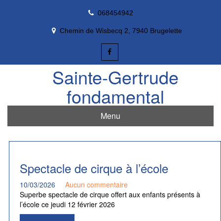
Skip
068454942
to
content
Chemin de Wisbecq 2, 7940 Brugelette
Sainte-Gertrude
fondamental
Menu
Spectacle de cirque à l’école
10/03/2026
Aucun commentaire
Superbe spectacle de cirque offert aux enfants présents à
l’école ce jeudi 12 février 2026