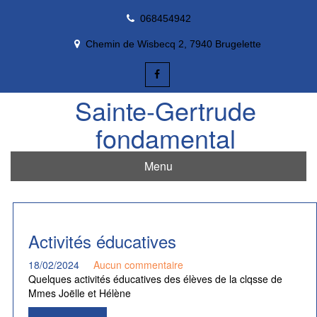
Skip
068454942
to
content
Chemin de Wisbecq 2, 7940 Brugelette
Sainte-Gertrude
fondamental
Menu
Activités éducatives
18/02/2024
Aucun commentaire
Quelques activités éducatives des élèves de la clqsse de
Mmes Joëlle et Hélène