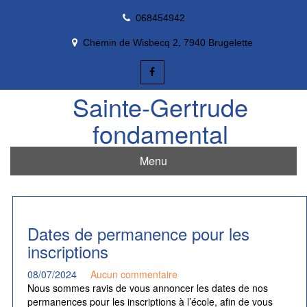
Skip
068454942
to
content
Chemin de Wisbecq 2, 7940 Brugelette
Sainte-Gertrude
fondamental
Menu
Dates de permanence pour les
inscriptions
08/07/2024
Aucun commentaire
Nous sommes ravis de vous annoncer les dates de nos
permanences pour les inscriptions à l’école, afin de vous