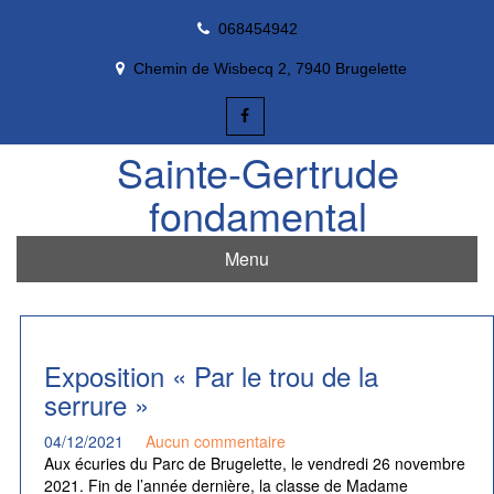
Skip
068454942
to
content
Chemin de Wisbecq 2, 7940 Brugelette
Sainte-Gertrude
fondamental
Menu
Exposition « Par le trou de la
serrure »
04/12/2021
Aucun commentaire
Aux écuries du Parc de Brugelette, le vendredi 26 novembre
2021. Fin de l’année dernière, la classe de Madame