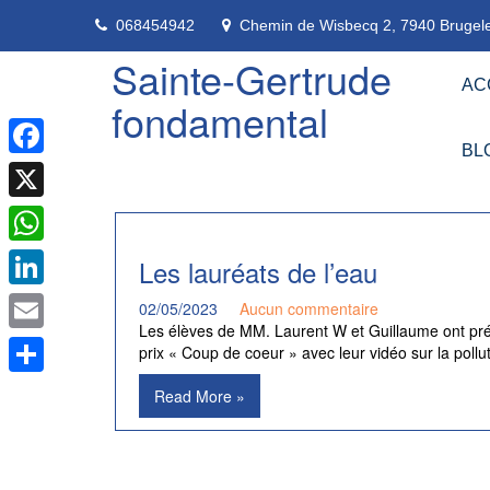
Skip
068454942
Chemin de Wisbecq 2, 7940 Brugele
to
content
Sainte-Gertrude
AC
fondamental
BL
Facebook
X
WhatsApp
Les lauréats de l’eau
LinkedIn
02/05/2023
Aucun commentaire
Les élèves de MM. Laurent W et Guillaume ont prépa
Email
prix « Coup de coeur » avec leur vidéo sur la pollut
Partager
Read More »