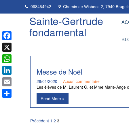
Skip
068454942
Chemin de Wisbecq 2, 7940 Brugele
to
content
Sainte-Gertrude
AC
fondamental
BL
Facebook
X
WhatsApp
Messe de Noël
LinkedIn
28/01/2020
Aucun commentaire
Les élèves de M. Laurent G. et Mme Marie-Ange on
Email
Read More »
Partager
Pagination
Précédent
1
2
3